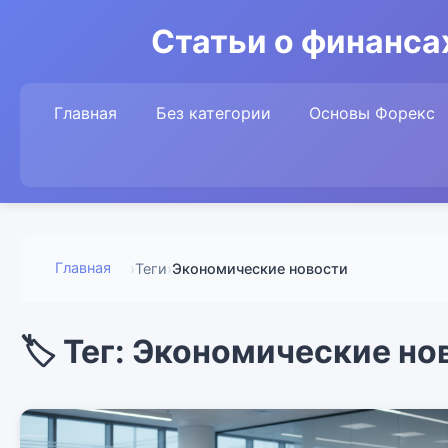
Статьи о финансах
Главная
Без категории
Основы Форекс
Главная
›
Теги
›
Экономические новости
🏷️ Тег: Экономические но